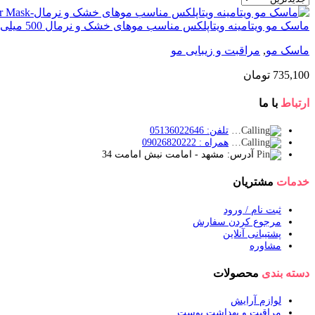
ماسک مو ویتامینه ویتاپلکس مناسب موهای خشک و نرمال 500 میلی لیتر
ماسک مو
,
مراقبت و زیبایی مو
735,100
تومان
ارتباط
با ما
تلفن: 05136022646
همراه : 09026820222
آدرس: مشهد - امامت نبش امامت 34
خدمات
مشتریان
ثبت نام / ورود
مرجوع کردن سفارش
پشتیبانی آنلاین
مشاوره
دسته بندی
محصولات
لوازم آرایش
مراقبت و بهداشت پوست