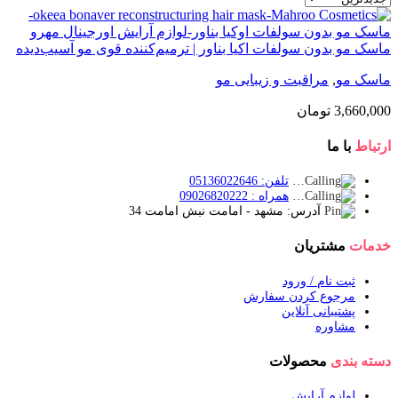
ماسک مو بدون سولفات اکیا بناور | ترمیم‌کننده قوی مو آسیب‌دیده
ماسک مو
,
مراقبت و زیبایی مو
3,660,000
تومان
ارتباط
با ما
تلفن: 05136022646
همراه : 09026820222
آدرس: مشهد - امامت نبش امامت 34
خدمات
مشتریان
ثبت نام / ورود
مرجوع کردن سفارش
پشتیبانی آنلاین
مشاوره
دسته بندی
محصولات
لوازم آرایش