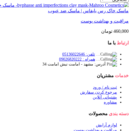
ماسک خاک رس بایفاس | ماسک ضد عیوب
مراقبت و بهداشت پوست
460,000
تومان
ارتباط
با ما
تلفن: 05136022646
همراه : 09026820222
آدرس: مشهد - امامت نبش امامت 34
خدمات
مشتریان
ثبت نام / ورود
مرجوع کردن سفارش
پشتیبانی آنلاین
مشاوره
دسته بندی
محصولات
لوازم آرایش
مراقبت و بهداشت پوست