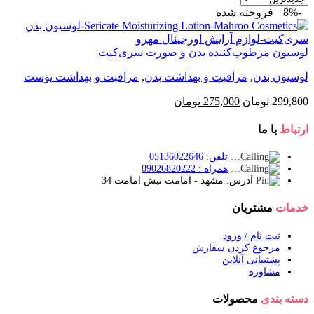
-8%
فروخته شده
لوسیون مرطوب‌کننده بدن و صورت سری‌کیت
لوسیون بدن
,
مراقبت و بهداشت بدن
,
مراقبت و بهداشت پوست
قیمت
قیمت
299,800
تومان
275,000
تومان
اصلی:
فعلی:
299,800 تومان
275,000 تومان.
ارتباط
با ما
بود.
تلفن: 05136022646
همراه : 09026820222
آدرس: مشهد - امامت نبش امامت 34
خدمات
مشتریان
ثبت نام / ورود
مرجوع کردن سفارش
پشتیبانی آنلاین
مشاوره
دسته بندی
محصولات