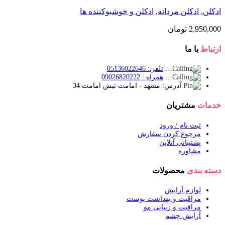
ادکلن
,
ادکلن مردانه
,
ادکلن و خوشبوکننده ها
2,950,000
تومان
ارتباط
با ما
تلفن: 05136022646
همراه : 09026820222
آدرس: مشهد - امامت نبش امامت 34
خدمات
مشتریان
ثبت نام / ورود
مرجوع کردن سفارش
پشتیبانی آنلاین
مشاوره
دسته بندی
محصولات
لوازم آرایش
مراقبت و بهداشت پوست
مراقبت و زیبایی مو
آرایش چشم