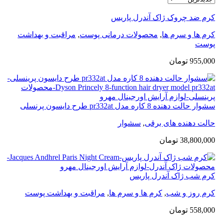
کرم ضد چروک ژاک آندرل پاریس
کرم ها و سرم ها
,
محصولات درمانی پوست
,
مراقبت و بهداشت
پوست
955,000
تومان
سشوار حالت دهنده 8 کاره مدل pr332at طرح دایسون پرنسلی
حالت دهنده های برقی
,
سشوار
38,800,000
تومان
کرم شب ژاک آندرل پاریس
کرم روز و شب
,
کرم ها و سرم ها
,
مراقبت و بهداشت پوست
558,000
تومان