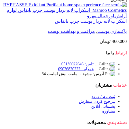
اسکراب لایه بردار پوست چرب بایفاس
پاکسازی پوست
,
مراقبت و بهداشت پوست
460,000
تومان
ارتباط
با ما
تلفن: 05136022646
همراه : 09026820222
آدرس: مشهد - امامت نبش امامت 34
خدمات
مشتریان
ثبت نام / ورود
مرجوع کردن سفارش
پشتیبانی آنلاین
مشاوره
دسته بندی
محصولات