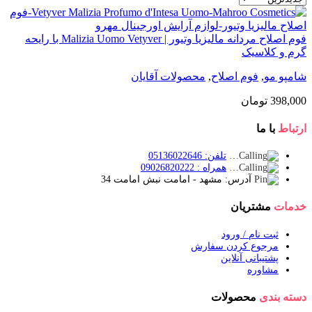
فوم اصلاح مردانه مالیزیا وتیور | Malizia Uomo Vetyver با رایحه
گرم و کلاسیک
شامپو مو
,
فوم اصلاح
,
محصولات آقایان
398,000
تومان
ارتباط
با ما
تلفن: 05136022646
همراه : 09026820222
آدرس: مشهد - امامت نبش امامت 34
خدمات
مشتریان
ثبت نام / ورود
مرجوع کردن سفارش
پشتیبانی آنلاین
مشاوره
دسته بندی
محصولات