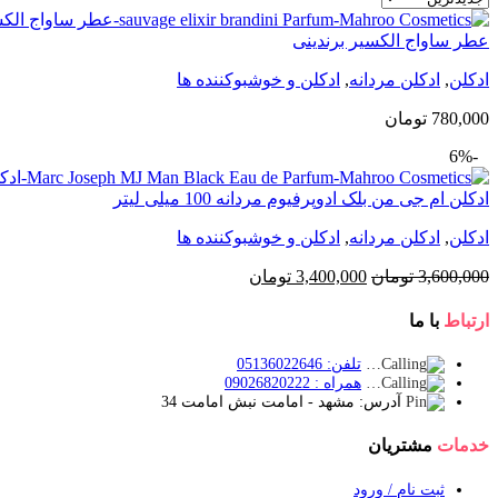
عطر ساواج الکسیر برندینی
ادکلن
,
ادکلن مردانه
,
ادکلن و خوشبوکننده ها
780,000
تومان
-6%
ادكلن ام جی من بلک ادوپرفیوم مردانه 100 میلی لیتر
ادکلن
,
ادکلن مردانه
,
ادکلن و خوشبوکننده ها
قیمت
قیمت
3,600,000
تومان
3,400,000
تومان
اصلی:
فعلی:
3,600,000 تومان
3,400,000 تومان.
ارتباط
با ما
بود.
تلفن: 05136022646
همراه : 09026820222
آدرس: مشهد - امامت نبش امامت 34
خدمات
مشتریان
ثبت نام / ورود