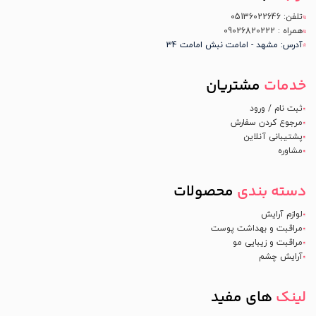
تلفن: 05136022646
همراه : 09026820222
آدرس: مشهد - امامت نبش امامت 34
خدمات
مشتریان
ثبت نام / ورود
مرجوع کردن سفارش
پشتیبانی آنلاین
مشاوره
دسته بندی
محصولات
لوازم آرایش
مراقبت و بهداشت پوست
مراقبت و زیبایی مو
آرایش چشم
لینک
های مفید