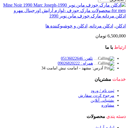
ادکلن مردانه مارک جوزف ماین نویر 1990
ادکلن
,
ادکلن مردانه
,
ادکلن و خوشبوکننده ها
6,500,000
تومان
ارتباط
با ما
تلفن: 05136022646
همراه : 09026820222
آدرس: مشهد - امامت نبش امامت 34
خدمات
مشتریان
ثبت نام / ورود
مرجوع کردن سفارش
پشتیبانی آنلاین
مشاوره
دسته بندی
محصولات
لوازم آرایش