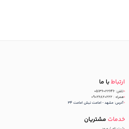
ارتباط
با ما
تلفن: 05136022646
همراه : 09026820222
آدرس: مشهد - امامت نبش امامت 34
خدمات
مشتریان
ثبت نام / ورود