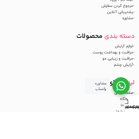
مرجوع کردن سفارش
پشتیبانی آنلاین
مشاوره
دسته بندی
محصولات
لوازم آرایش
مراقبت و بهداشت پوست
مراقبت و زیبایی مو
آرایش چشم
لینک
های مفید
مشاوره
واتساپ
صفحه اصلی
فروشگاه
درباره ما
شگاه
لب مفید
طر و ادکلن
صفحه اصلی
سبد خرید
تماس با ما
مجوز
اینماد