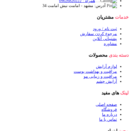
همراه : 09026820222
آدرس: مشهد - امامت نبش امامت 34
خدمات
مشتریان
ثبت نام / ورود
مرجوع کردن سفارش
پشتیبانی آنلاین
مشاوره
دسته بندی
محصولات
لوازم آرایش
مراقبت و بهداشت پوست
مراقبت و زیبایی مو
آرایش چشم
لینک
های مفید
صفحه اصلی
فروشگاه
درباره ما
تماس با ما
مجوز
اینماد