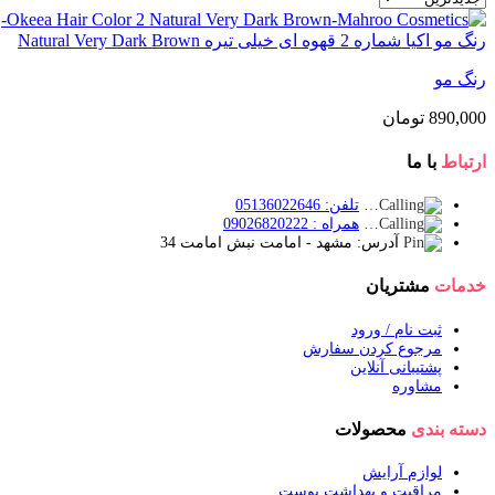
رنگ مو اکیا شماره 2 قهوه ای خیلی تیره Natural Very Dark Brown
رنگ مو
890,000
تومان
ارتباط
با ما
تلفن: 05136022646
همراه : 09026820222
آدرس: مشهد - امامت نبش امامت 34
خدمات
مشتریان
ثبت نام / ورود
مرجوع کردن سفارش
پشتیبانی آنلاین
مشاوره
دسته بندی
محصولات
لوازم آرایش
مراقبت و بهداشت پوست