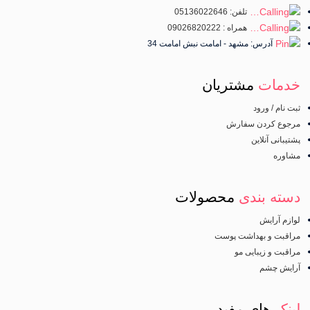
تلفن: 05136022646
همراه : 09026820222
آدرس: مشهد - امامت نبش امامت 34
خدمات
مشتریان
ثبت نام / ورود
مرجوع کردن سفارش
پشتیبانی آنلاین
مشاوره
دسته بندی
محصولات
لوازم آرایش
مراقبت و بهداشت پوست
مراقبت و زیبایی مو
آرایش چشم
لینک
های مفید