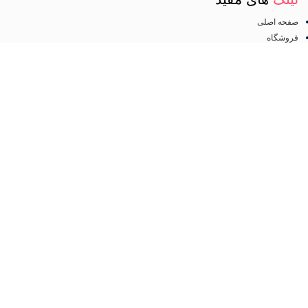
صفحه اصلی
فروشگاه
درباره ما
تماس با ما
مجوز
اینماد
تمامی حقوق متعلق به
فروشگاه لوازم آرایشی مهرو
می باشد. طراحی سایت و سئو
کانون
تبلیغاتی ققنوس پارس
فروشگاه
مطالب مفید
عطر و ادکلن