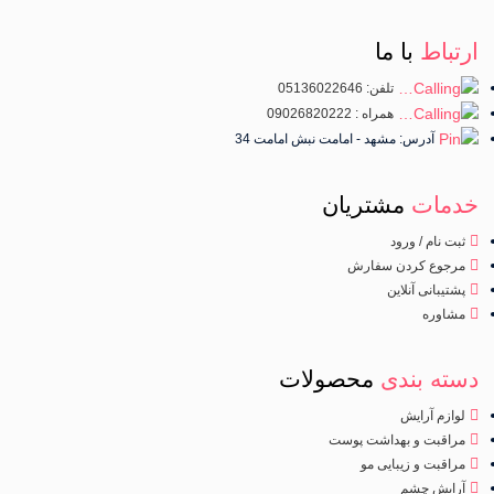
ارتباط
با ما
تلفن: 05136022646
همراه : 09026820222
آدرس: مشهد - امامت نبش امامت 34
خدمات
مشتریان
ثبت نام / ورود
مرجوع کردن سفارش
پشتیبانی آنلاین
مشاوره
دسته بندی
محصولات
لوازم آرایش
مراقبت و بهداشت پوست
مراقبت و زیبایی مو
آرایش چشم