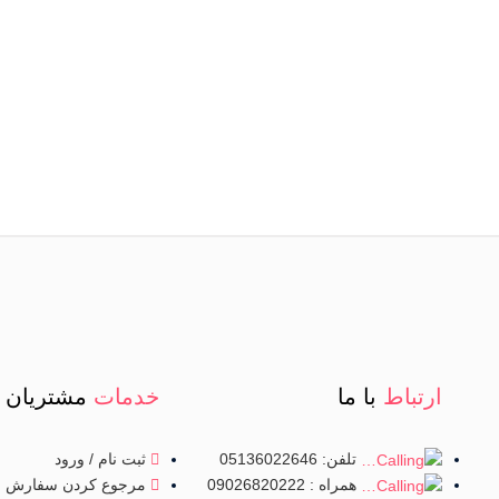
ارتباط
با ما
خدمات
مشتریان
تلفن: 05136022646
ثبت نام / ورود
مرجوع کردن سفارش
همراه : 09026820222