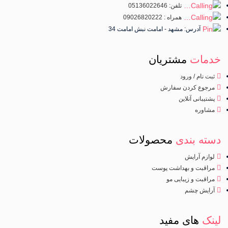
تلفن: 05136022646
همراه : 09026820222
آدرس: مشهد - امامت نبش امامت 34
خدمات
مشتریان
ثبت نام / ورود
مرجوع کردن سفارش
پشتیبانی آنلاین
مشاوره
دسته بندی
محصولات
لوازم آرایش
مراقبت و بهداشت پوست
مراقبت و زیبایی مو
آرایش چشم
لینک
های مفید