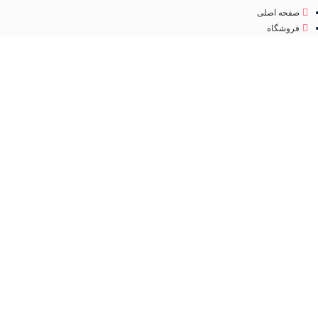
صفحه اصلی
فروشگاه
درباره ما
تماس با ما
مجوز
اینماد
تمامی حقوق متعلق به
فروشگاه لوازم آرایشی مهرو
می باشد. طراحی سایت و سئو
کانون
تبلیغاتی ققنوس پارس
فروشگاه
مطالب مفید
عطر و ادکلن
جستجو