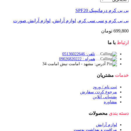
بی بی کرم درماتیپیک SPF20
بی بی کرم و سی سی کرم
,
لوازم آرایش
,
لوازم آرایش صورت
699,800
تومان
ارتباط
با ما
تلفن: 05136022646
همراه : 09026820222
آدرس: مشهد - امامت نبش امامت 34
خدمات
مشتریان
ثبت نام / ورود
مرجوع کردن سفارش
پشتیبانی آنلاین
مشاوره
دسته بندی
محصولات
لوازم آرایش
مراقبت و بهداشت پوست