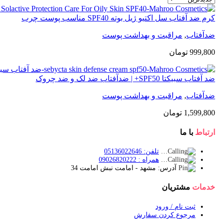
کرم ضد آفتاب سل اکتیو ژیل بوته SPF40 مناسب پوست چرب
ضدآفتاب
,
مراقبت و بهداشت پوست
999,800
تومان
ضد آفتاب سبيكتا SPF50+ | ضدآفتاب ضد لک و ضد چروک
ضدآفتاب
,
مراقبت و بهداشت پوست
1,599,800
تومان
ارتباط
با ما
تلفن: 05136022646
همراه : 09026820222
آدرس: مشهد - امامت نبش امامت 34
خدمات
مشتریان
ثبت نام / ورود
مرجوع کردن سفارش