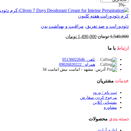
-3%
کرم دئودورانت هفته کلیون
دئودورانت و ضد تعریق
,
مراقبت و بهداشت بدن
قیمت
قیمت
1,540,000
تومان
1,490,000
تومان
اصلی:
فعلی:
1,540,000 تومان
1,490,000 تومان.
ارتباط
با ما
بود.
تلفن: 05136022646
همراه : 09026820222
آدرس: مشهد - امامت نبش امامت 34
خدمات
مشتریان
ثبت نام / ورود
مرجوع کردن سفارش
پشتیبانی آنلاین
مشاوره
دسته بندی
محصولات
لوازم آرایش