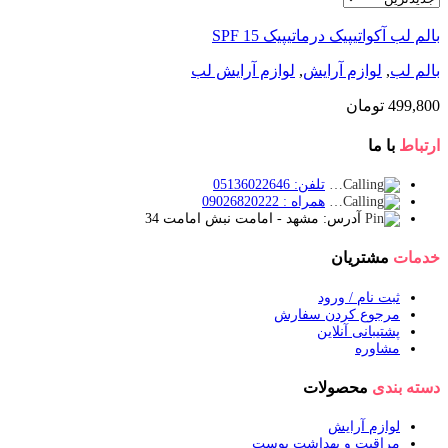
بالم لب آکواتیپیک درماتیپیک SPF 15
بالم لب
,
لوازم آرایش
,
لوازم آرایش لب
499,800
تومان
ارتباط
با ما
تلفن: 05136022646
همراه : 09026820222
آدرس: مشهد - امامت نبش امامت 34
خدمات
مشتریان
ثبت نام / ورود
مرجوع کردن سفارش
پشتیبانی آنلاین
مشاوره
دسته بندی
محصولات
لوازم آرایش
مراقبت و بهداشت پوست