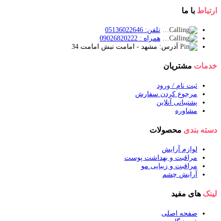
ارتباط
با ما
تلفن: 05136022646
همراه : 09026820222
آدرس: مشهد - امامت نبش امامت 34
خدمات
مشتریان
ثبت نام / ورود
مرجوع کردن سفارش
پشتیبانی آنلاین
مشاوره
دسته بندی
محصولات
لوازم آرایش
مراقبت و بهداشت پوست
مراقبت و زیبایی مو
آرایش چشم
لینک
های مفید
صفحه اصلی