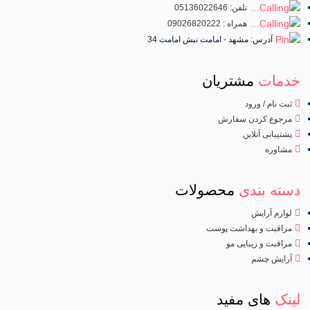
تلفن: 05136022646
همراه : 09026820222
آدرس: مشهد - امامت نبش امامت 34
خدمات
مشتریان
ثبت نام / ورود
مرجوع کردن سفارش
پشتیبانی آنلاین
مشاوره
دسته بندی
محصولات
لوازم آرایش
مراقبت و بهداشت پوست
مراقبت و زیبایی مو
آرایش چشم
لینک
های مفید