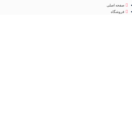
صفحه اصلی
فروشگاه
درباره ما
تماس با ما
مجوز
اینماد
تمامی حقوق متعلق به
فروشگاه لوازم آرایشی مهرو
می باشد. طراحی سایت و سئو
کانون
تبلیغاتی ققنوس پارس
فروشگاه
مطالب مفید
عطر و ادکلن
جستجو