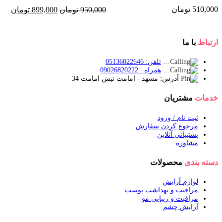
510,000
تومان
قیمت
قیم
950,000
تومان
899,000
تومان
اصلی:
فعلی
950,000 تومان
899,000
بود.
ارتباط
با ما
تلفن: 05136022646
همراه : 09026820222
آدرس: مشهد - امامت نبش امامت 34
خدمات
مشتریان
ثبت نام / ورود
مرجوع کردن سفارش
پشتیبانی آنلاین
مشاوره
دسته بندی
محصولات
لوازم آرایش
مراقبت و بهداشت پوست
مراقبت و زیبایی مو
آرایش چشم