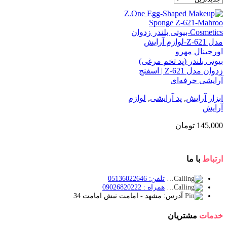
بیوتی بلندر (پد تخم مرغی)
زدوان مدل Z-621 | اسفنج
آرایشی حرفه‌ای
ابزار آرایش
,
پد آرایشی
,
لوازم
آرایش
145,000
تومان
ارتباط
با ما
تلفن: 05136022646
همراه : 09026820222
آدرس: مشهد - امامت نبش امامت 34
خدمات
مشتریان