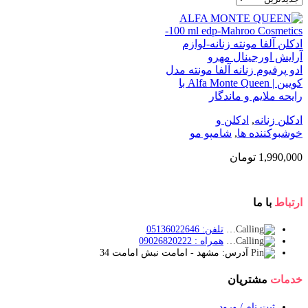
ادو پرفیوم زنانه آلفا مونته مدل
کویین | Alfa Monte Queen با
رایحه ملایم و ماندگار
ادکلن زنانه
,
ادکلن و
خوشبوکننده ها
,
شامپو مو
1,990,000
تومان
ارتباط
با ما
تلفن: 05136022646
همراه : 09026820222
آدرس: مشهد - امامت نبش امامت 34
خدمات
مشتریان
ثبت نام / ورود