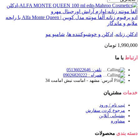
ادو پرفیوم زنانه آلفا مونته مدل کویین | Alfa Monte Queen با رایحه
ملایم و ماندگار
ادکلن زنانه
,
ادکلن و خوشبوکننده ها
,
شامپو مو
1,990,000
تومان
ارتباط
با ما
تلفن: 05136022646
همراه : 09026820222
آدرس: مشهد - امامت نبش امامت 34
خدمات
مشتریان
ثبت نام / ورود
مرجوع کردن سفارش
پشتیبانی آنلاین
مشاوره
دسته بندی
محصولات