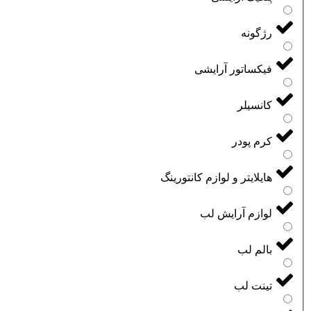
رژگونه
فیکساتور آرایشی
کانسیلر
کرم پودر
هایلایتر و لوازم کانتورینگ
لوازم آرایش لب
بالم لب
تینت لب