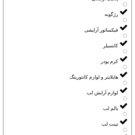
رژگونه
فیکساتور آرایشی
کانسیلر
کرم پودر
هایلایتر و لوازم کانتورینگ
لوازم آرایش لب
بالم لب
تینت لب