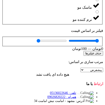
ماسک مو
نرم کننده مو
فیلتر بر اساس قیمت
0
تومان
—
100
تومان
حذف فیلترها
مرتب سازی بر اساس:
هیچ داده ای یافت نشد
ارتباط
با ما
تلفن: 05136022646
همراه : 09026820222
آدرس: مشهد - امامت نبش امامت 34