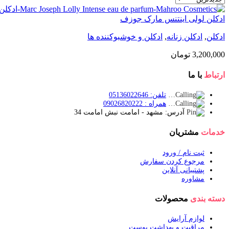
ادکلن لولی اینتنس مارک جوزف
ادکلن
,
ادکلن زنانه
,
ادکلن و خوشبوکننده ها
3,200,000
تومان
ارتباط
با ما
تلفن: 05136022646
همراه : 09026820222
آدرس: مشهد - امامت نبش امامت 34
خدمات
مشتریان
ثبت نام / ورود
مرجوع کردن سفارش
پشتیبانی آنلاین
مشاوره
دسته بندی
محصولات
لوازم آرایش
مراقبت و بهداشت پوست