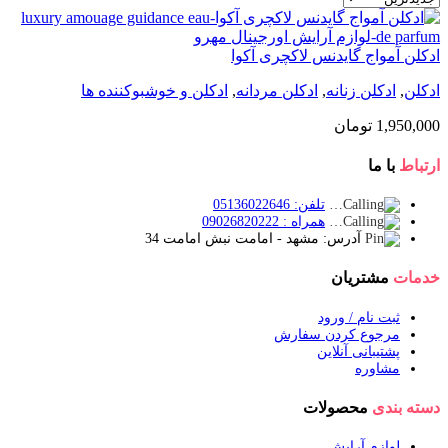
ادکلن آمواج گایدنس لاکچری آکوا
ادکلن
,
ادکلن زنانه
,
ادکلن مردانه
,
ادکلن و خوشبوکننده ها
1,950,000
تومان
ارتباط
با ما
تلفن: 05136022646
همراه : 09026820222
آدرس: مشهد - امامت نبش امامت 34
خدمات
مشتریان
ثبت نام / ورود
مرجوع کردن سفارش
پشتیبانی آنلاین
مشاوره
دسته بندی
محصولات
لوازم آرایش