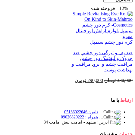
-12%
فروخته شده
کرم دور چشم سیمپل
ضد پف و تیرگی دور چشم
,
ضد
چروک و لیفتینگ دور چشم
,
مراقبت چشم و ابرو
,
مراقبت و
بهداشت پوست
قیمت
قیمت
330,000
تومان
290,000
تومان
اصلی:
فعلی:
330,000 تومان
290,000 تومان.
بود.
ارتباط
با ما
تلفن: 05136022646
همراه : 09026820222
آدرس: مشهد - امامت نبش امامت 34
خدمات
مشتریان