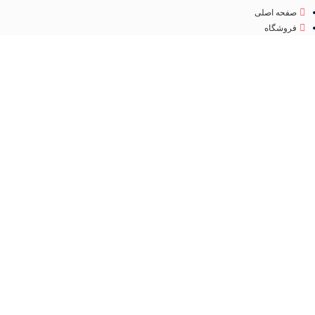
صفحه اصلی
فروشگاه
درباره ما
تماس با ما
مجوز
اینماد
تمامی حقوق متعلق به
فروشگاه لوازم آرایشی مهرو
می باشد. طراحی سایت و سئو
کانون
تبلیغاتی ققنوس پارس
فروشگاه
مطالب مفید
عطر و ادکلن
جستجو