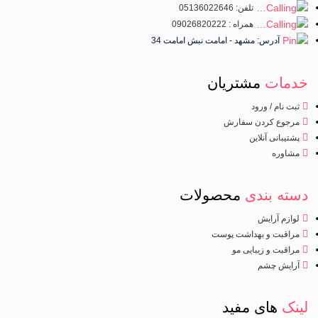
تلفن: 05136022646
همراه : 09026820222
آدرس: مشهد - امامت نبش امامت 34
خدمات
مشتریان
ثبت نام / ورود
مرجوع کردن سفارش
پشتیبانی آنلاین
مشاوره
دسته بندی
محصولات
لوازم آرایش
مراقبت و بهداشت پوست
مراقبت و زیبایی مو
آرایش چشم
لینک
های مفید