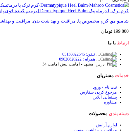
کرم ترک پا درماتیپیک Dermatypique Heel Balm | ترمیم کننده قوی پاهای خشک
شامپو مو
,
کرم مخصوص پا
,
مراقبت و بهداشت بدن
,
مراقبت و بهدا
199,800
تومان
ارتباط
با ما
تلفن: 05136022646
همراه : 09026820222
آدرس: مشهد - امامت نبش امامت 34
خدمات
مشتریان
ثبت نام / ورود
مرجوع کردن سفارش
پشتیبانی آنلاین
مشاوره
دسته بندی
محصولات
لوازم آرایش
مراقبت و بهداشت پوست