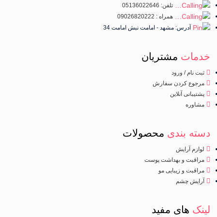
تلفن: 05136022646
همراه : 09026820222
آدرس: مشهد - امامت نبش امامت 34
خدمات
مشتریان
ثبت نام / ورود
مرجوع کردن سفارش
پشتیبانی آنلاین
مشاوره
دسته بندی
محصولات
لوازم آرایش
مراقبت و بهداشت پوست
مراقبت و زیبایی مو
آرایش چشم
لینک
های مفید