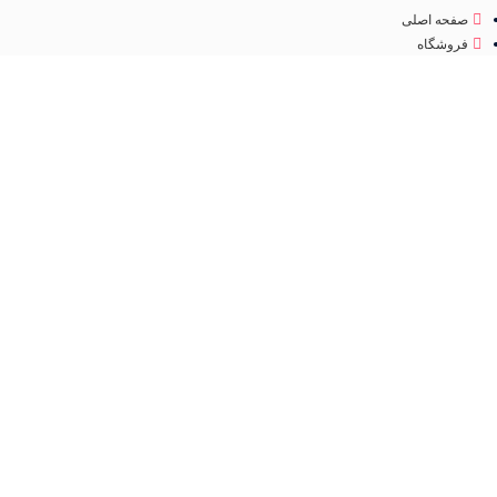
صفحه اصلی
فروشگاه
درباره ما
تماس با ما
مجوز
اینماد
تمامی حقوق متعلق به
فروشگاه لوازم آرایشی مهرو
می باشد. طراحی سایت و سئو
کانون
تبلیغاتی ققنوس پارس
فروشگاه
مطالب مفید
عطر و ادکلن
جستجو