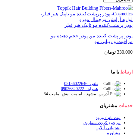
پودر پرپشت‌کننده مو تاپیک هیر فیلر
پودر پر پشت کننده مو
,
پودر حجم دهنده مو
,
مراقبت و زیبایی مو
330,000
تومان
ارتباط
با ما
تلفن: 05136022646
همراه : 09026820222
آدرس: مشهد - امامت نبش امامت 34
خدمات
مشتریان
ثبت نام / ورود
مرجوع کردن سفارش
پشتیبانی آنلاین
مشاوره