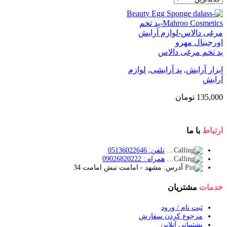
پد تخم مرغی دالاس
ابزار آرایش
,
پد آرایشی
,
لوازم
آرایش
135,000
تومان
ارتباط
با ما
تلفن: 05136022646
همراه : 09026820222
آدرس: مشهد - امامت نبش امامت 34
خدمات
مشتریان
ثبت نام / ورود
مرجوع کردن سفارش
پشتیبانی آنلاین