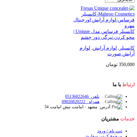
کانسیلر فرساس مدل Unique |
محو کردن تیرگی دور چشم
کانسیلر
,
لوازم آرایش
,
لوازم
آرایش صورت
350,000
تومان
ارتباط
با ما
تلفن: 05136022646
همراه : 09026820222
آدرس: مشهد - امامت نبش امامت 34
خدمات
مشتریان
ثبت نام / ورود
مرجوع کردن سفارش