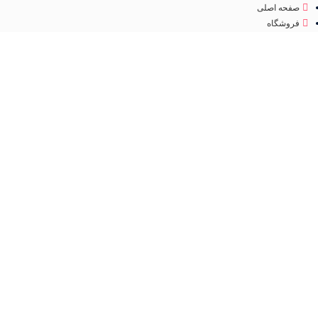
صفحه اصلی
فروشگاه
درباره ما
تماس با ما
مجوز
اینماد
تمامی حقوق متعلق به
فروشگاه لوازم آرایشی مهرو
می باشد. طراحی سایت و سئو
کانون
تبلیغاتی ققنوس پارس
فروشگاه
مطالب مفید
عطر و ادکلن
جستجو