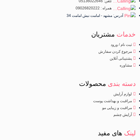
تلفن: 05136022646
همراه : 09026820222
آدرس: مشهد - امامت نبش امامت 34
خدمات
مشتریان
ثبت نام / ورود
مرجوع کردن سفارش
پشتیبانی آنلاین
مشاوره
دسته بندی
محصولات
لوازم آرایش
مراقبت و بهداشت پوست
مراقبت و زیبایی مو
آرایش چشم
لینک
های مفید