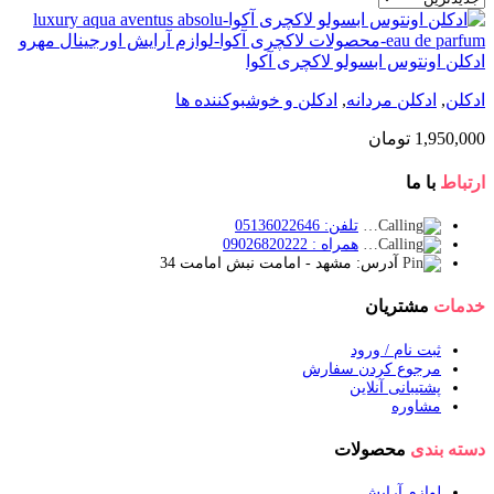
ادکلن اونتوس ابسولو لاکچری آکوا
ادکلن
,
ادکلن مردانه
,
ادکلن و خوشبوکننده ها
1,950,000
تومان
ارتباط
با ما
تلفن: 05136022646
همراه : 09026820222
آدرس: مشهد - امامت نبش امامت 34
خدمات
مشتریان
ثبت نام / ورود
مرجوع کردن سفارش
پشتیبانی آنلاین
مشاوره
دسته بندی
محصولات
لوازم آرایش