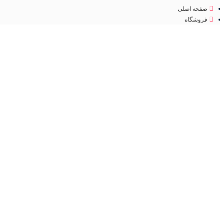
صفحه اصلی
فروشگاه
درباره ما
تماس با ما
مجوز
اینماد
تمامی حقوق متعلق به
فروشگاه لوازم آرایشی مهرو
می باشد. طراحی سایت و سئو
کانون
تبلیغاتی ققنوس پارس
فروشگاه
مطالب مفید
عطر و ادکلن
جستجو