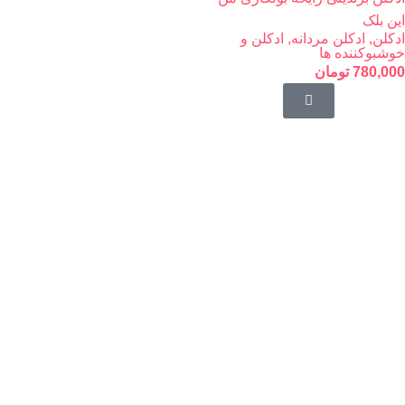
این بلک
ادکلن
,
ادکلن مردانه
,
ادکلن و
خوشبوکننده ها
780,000
تومان