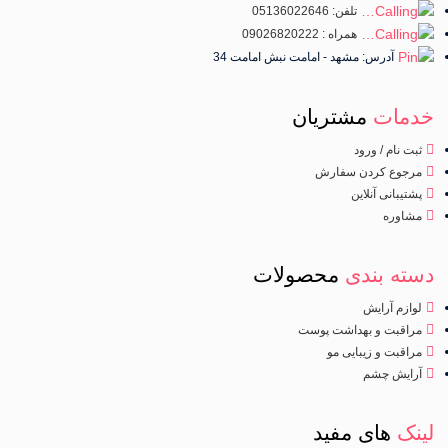
تلفن: 05136022646
همراه : 09026820222
آدرس: مشهد - امامت نبش امامت 34
خدمات
مشتریان
ثبت نام / ورود
مرجوع کردن سفارش
پشتیبانی آنلاین
مشاوره
دسته بندی
محصولات
لوازم آرایش
مراقبت و بهداشت پوست
مراقبت و زیبایی مو
آرایش چشم
لینک
های مفید