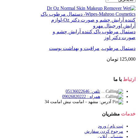
دستمال مرطوب پاک کننده آرایش چشم و
صورت دکتر اوز
دستمال مرطوب
,
مراقبت و بهداشت پوست
125,000
تومان
ارتباط
با ما
تلفن: 05136022646
همراه : 09026820222
آدرس: مشهد - امامت نبش امامت 34
خدمات
مشتریان
ثبت نام / ورود
مرجوع کردن سفارش
پشتیبانی آنلاین