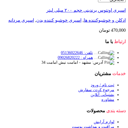
اسپری اونتوس برندینی حجم ۲۰۰ میلی لیتر
ادکلن و خوشبوکننده ها
,
اسپری خوشبو کننده بدن
,
اسپری مردانه
470,000
تومان
ارتباط
با ما
تلفن: 05136022646
همراه : 09026820222
آدرس: مشهد - امامت نبش امامت 34
خدمات
مشتریان
ثبت نام / ورود
مرجوع کردن سفارش
پشتیبانی آنلاین
مشاوره
دسته بندی
محصولات
لوازم آرایش
مراقبت و بهداشت پوست